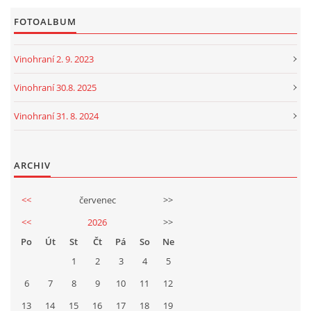
TÝM PIJÁNOFKY
FOTOALBUM
Vinohraní 2. 9. 2023
VÍNA OD NAŠICH DODAVATELŮ
Vinohraní 30.8. 2025
Vinohraní 31. 8. 2024
Pijánofka
Boženy Němcové 1492
ARCHIV
407 47 VARNSDORF
723 581 881
<<
červenec
>>
petrovajitka@seznam.cz
<<
2026
>>
Po
Út
St
Čt
Pá
So
Ne
© 2026 eStránky.cz
|
RSS
|
Tisk
|
Aktualizováno: 20. 7. 2026
|
Nahoru ↑
1
2
3
4
5
6
7
8
9
10
11
12
13
14
15
16
17
18
19