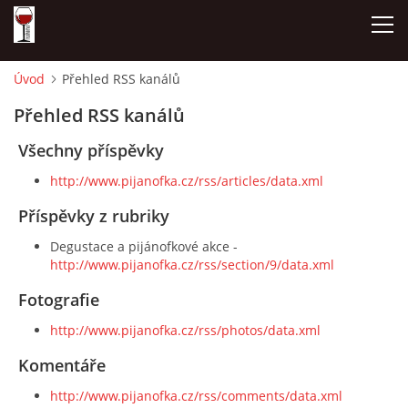
Úvod
Přehled RSS kanálů
ÚVOD
Přehled RSS kanálů
Všechny příspěvky
NAŠE SÝRY A DELIKATESY
http://www.pijanofka.cz/rss/articles/data.xml
OTEVÍRACÍ DOBA
Příspěvky z rubriky
Degustace a pijánofkové akce -
http://www.pijanofka.cz/rss/section/9/data.xml
DÁRKOVÉ POUKAZY + REZERVACE
Fotografie
DEGUSTACE A PIJÁNOFKOVÉ AKCE
http://www.pijanofka.cz/rss/photos/data.xml
Komentáře
FOTOALBUM
http://www.pijanofka.cz/rss/comments/data.xml