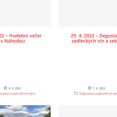
022 – Hudební večer
29. 4. 2022 – Degust
s Náhodou
sedleckých vín a se
Salay Winery
6. 6. 2022
7. 6. 2022
ustace a pijánofkové akce
Degustace a pijánofkové ak