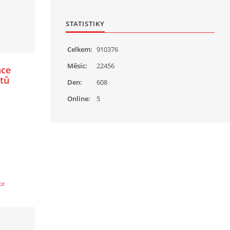
STATISTIKY
Celkem:
910376
Měsíc:
22456
ace
ktů
Den:
608
Online:
5
ce