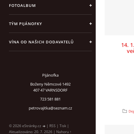
FOTOALBUM
TÝM PIJÁNOFKY
VÍNA OD NAŠICH DODAVATELŮ
14. 
ve
Pijánofka
Boženy Němcové 1492
407 47 VARNSDORF
723 581 881
petrovajitka@seznam.cz
Deg
© 2026 eStránky.cz
|
RSS
|
Tisk
|
Aktualizováno: 20. 7. 2026
|
Nahoru ↑