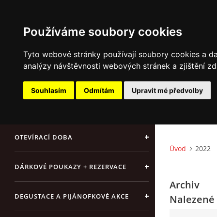
Používáme soubory cookies
Tyto webové stránky používají soubory cookies a dal
analýzy návštěvnosti webových stránek a zjištění zd
ÚVOD
Souhlasím
Odmítám
Upravit mé předvolby
NAŠE SÝRY A DELIKATESY
OTEVÍRACÍ DOBA
Úvod
2022
DÁRKOVÉ POUKAZY + REZERVACE
Archiv
DEGUSTACE A PIJÁNOFKOVÉ AKCE
Nalezené 