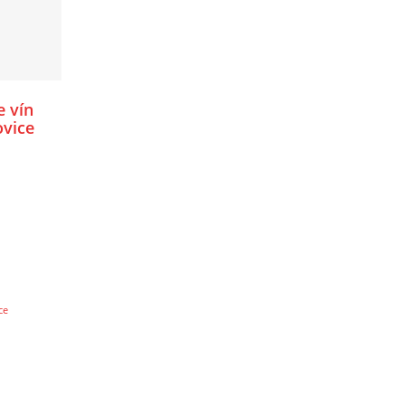
e vín
ovice
vín
ce