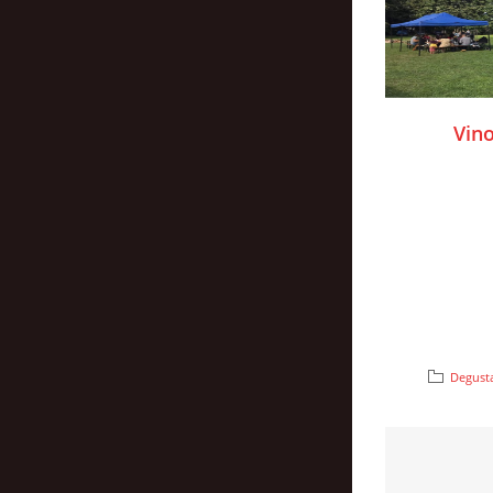
Vino
Degusta