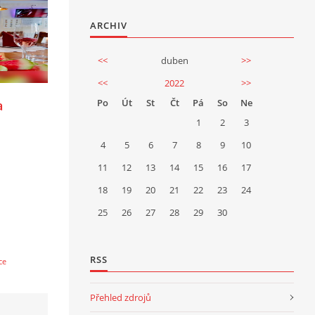
ARCHIV
<<
duben
>>
<<
2022
>>
Po
Út
St
Čt
Pá
So
Ne
a
1
2
3
4
5
6
7
8
9
10
11
12
13
14
15
16
17
18
19
20
21
22
23
24
25
26
27
28
29
30
RSS
ce
Přehled zdrojů