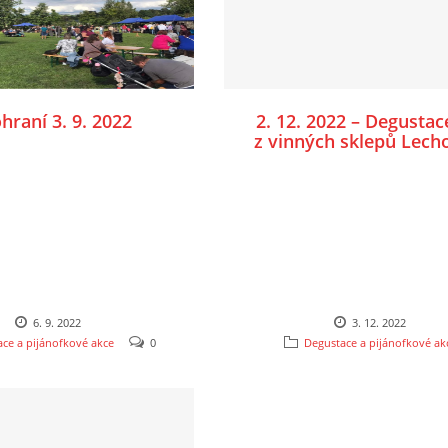
hraní 3. 9. 2022
2. 12. 2022 – Degustac
z vinných sklepů Lech
a vín z vinařství Zno
Znojmo
6. 9. 2022
3. 12. 2022
ce a pijánofkové akce
0
Degustace a pijánofkové ak