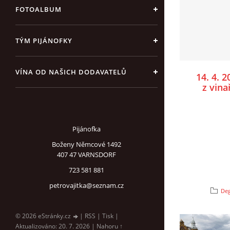
FOTOALBUM
TÝM PIJÁNOFKY
VÍNA OD NAŠICH DODAVATELŮ
14. 4. 
z vina
Pijánofka
Boženy Němcové 1492
407 47 VARNSDORF
723 581 881
petrovajitka@seznam.cz
Deg
© 2026 eStránky.cz
|
RSS
|
Tisk
|
Aktualizováno: 20. 7. 2026
|
Nahoru ↑