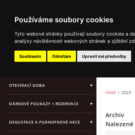
Používáme soubory cookies
Tyto webové stránky používají soubory cookies a dal
analýzy návštěvnosti webových stránek a zjištění zd
ÚVOD
Souhlasím
Odmítám
Upravit mé předvolby
NAŠE SÝRY A DELIKATESY
OTEVÍRACÍ DOBA
Úvod
2023
DÁRKOVÉ POUKAZY + REZERVACE
Archiv
DEGUSTACE A PIJÁNOFKOVÉ AKCE
Nalezené 