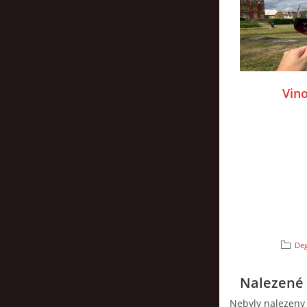
Vino
Deg
Nalezené 
Nebyly nalezeny