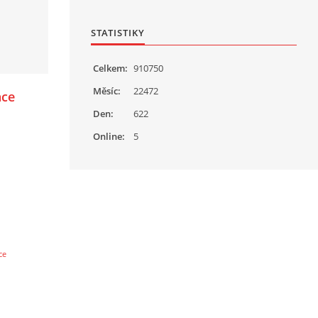
STATISTIKY
Celkem:
910750
Měsíc:
22472
ace
Den:
622
Online:
5
ce