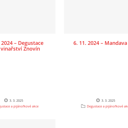
. 2024 – Degustace
6. 11. 2024 – Mandava
 vinařství Znovín
jmo a Lechovice
3. 3. 2025
3. 3. 2025
ustace a pijánofkové akce
Degustace a pijánofkové ak