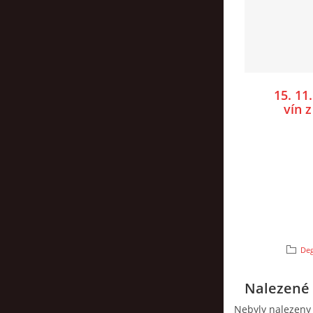
15. 11
vín z
Deg
Nalezené 
Nebyly nalezeny