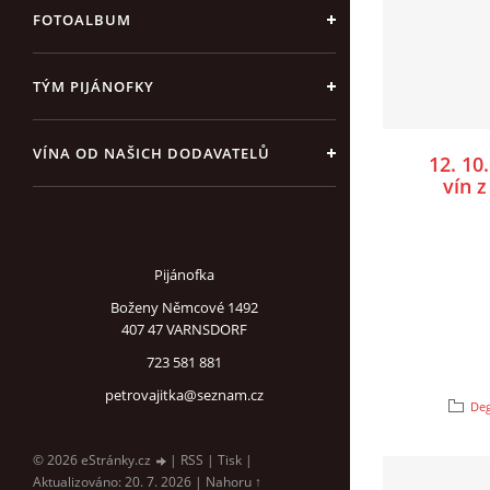
FOTOALBUM
TÝM PIJÁNOFKY
VÍNA OD NAŠICH DODAVATELŮ
12. 10
vín z
Zno
Pijánofka
Boženy Němcové 1492
407 47 VARNSDORF
723 581 881
petrovajitka@seznam.cz
Deg
© 2026 eStránky.cz
|
RSS
|
Tisk
|
Aktualizováno: 20. 7. 2026
|
Nahoru ↑