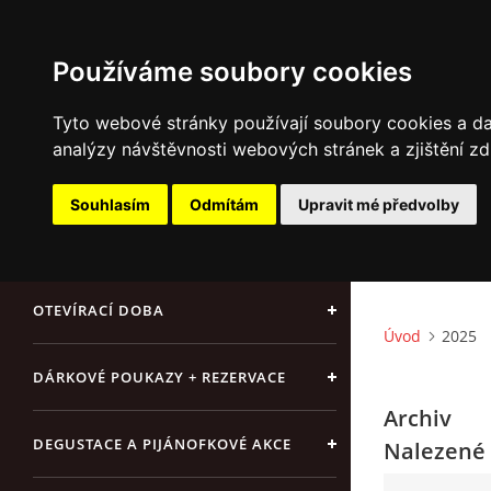
Používáme soubory cookies
Tyto webové stránky používají soubory cookies a dal
analýzy návštěvnosti webových stránek a zjištění zd
ÚVOD
Souhlasím
Odmítám
Upravit mé předvolby
NAŠE SÝRY A DELIKATESY
OTEVÍRACÍ DOBA
Úvod
2025
DÁRKOVÉ POUKAZY + REZERVACE
Archiv
DEGUSTACE A PIJÁNOFKOVÉ AKCE
Nalezené 