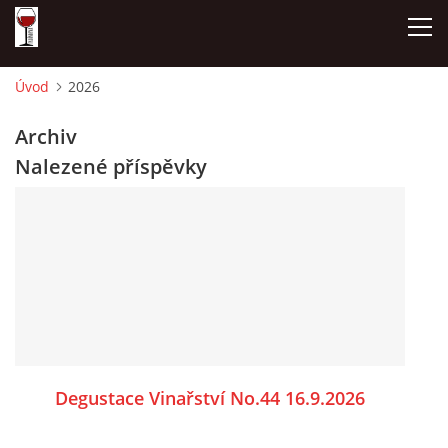
Úvod
2026
ÚVOD
Archiv
Nalezené příspěvky
NAŠE SÝRY A DELIKATESY
OTEVÍRACÍ DOBA
DÁRKOVÉ POUKAZY + REZERVACE
DEGUSTACE A PIJÁNOFKOVÉ AKCE
Degustace Vinařství No.44 16.9.2026
FOTOALBUM