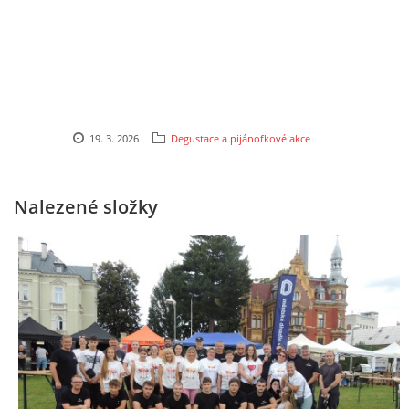
TÝM PIJÁNOFKY
VÍNA OD NAŠICH DODAVATELŮ
19. 3. 2026
Degustace a pijánofkové akce
Pijánofka
Nalezené složky
Boženy Němcové 1492
407 47 VARNSDORF
723 581 881
petrovajitka@seznam.cz
© 2026 eStránky.cz
|
RSS
|
Tisk
|
Aktualizováno: 20. 7. 2026
|
Nahoru ↑