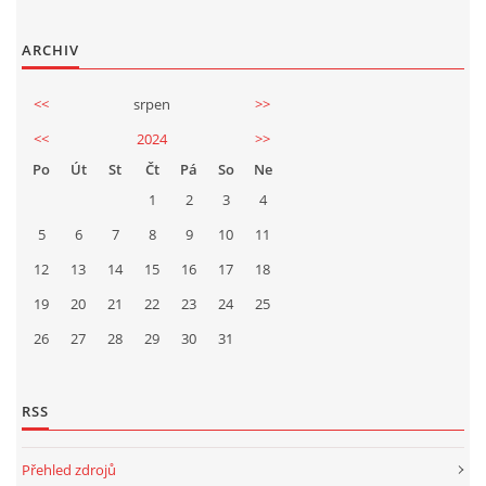
TÝM PIJÁNOFKY
ARCHIV
VÍNA OD NAŠICH DODAVATELŮ
<<
srpen
>>
<<
2024
>>
Po
Út
St
Čt
Pá
So
Ne
1
2
3
4
Pijánofka
5
6
7
8
9
10
11
Boženy Němcové 1492
12
13
14
15
407 47 VARNSDORF
16
17
18
723 581 881
19
20
21
22
23
24
25
petrovajitka@seznam.cz
26
27
28
29
30
31
© 2026 eStránky.cz
|
RSS
|
Tisk
|
Aktualizováno: 20. 7. 2026
|
Nahoru ↑
RSS
Přehled zdrojů