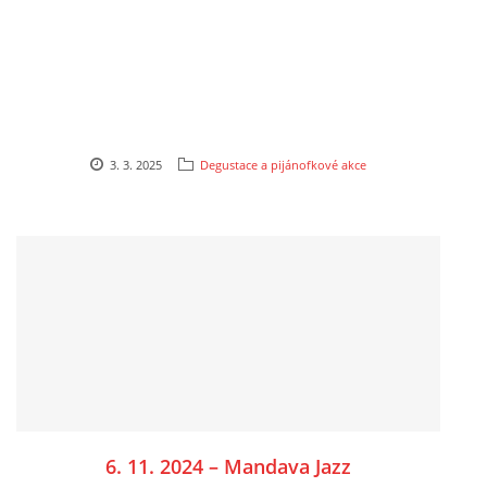
TÝM PIJÁNOFKY
VÍNA OD NAŠICH DODAVATELŮ
3. 3. 2025
Degustace a pijánofkové akce
Pijánofka
Boženy Němcové 1492
407 47 VARNSDORF
723 581 881
petrovajitka@seznam.cz
© 2026 eStránky.cz
|
RSS
|
Tisk
|
Aktualizováno: 20. 7. 2026
|
Nahoru ↑
6. 11. 2024 – Mandava Jazz