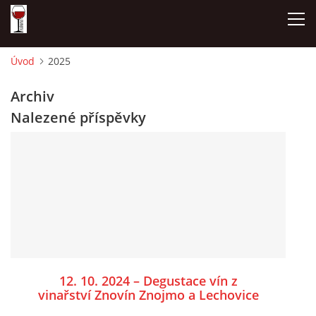
Úvod
2025
ÚVOD
Archiv
Nalezené příspěvky
NAŠE SÝRY A DELIKATESY
OTEVÍRACÍ DOBA
DÁRKOVÉ POUKAZY + REZERVACE
DEGUSTACE A PIJÁNOFKOVÉ AKCE
12. 10. 2024 – Degustace vín z
FOTOALBUM
vinařství Znovín Znojmo a Lechovice