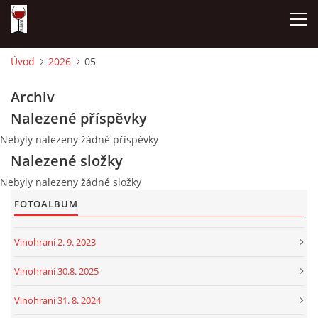
Úvod
2026
05
ÚVOD
Archiv
Nalezené příspěvky
NAŠE SÝRY A DELIKATESY
Nebyly nalezeny žádné příspěvky
Nalezené složky
OTEVÍRACÍ DOBA
Nebyly nalezeny žádné složky
FOTOALBUM
DÁRKOVÉ POUKAZY + REZERVACE
Vinohraní 2. 9. 2023
DEGUSTACE A PIJÁNOFKOVÉ AKCE
Vinohraní 30.8. 2025
FOTOALBUM
Vinohraní 31. 8. 2024