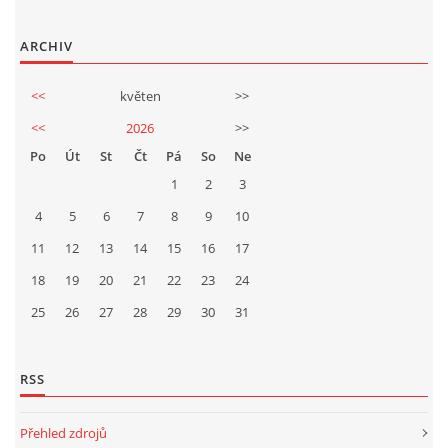
TÝM PIJÁNOFKY
ARCHIV
VÍNA OD NAŠICH DODAVATELŮ
<<
květen
>>
<<
2026
>>
Po
Út
St
Čt
Pá
So
Ne
1
2
3
Pijánofka
4
5
6
7
8
9
10
Boženy Němcové 1492
11
12
13
14
407 47 VARNSDORF
15
16
17
723 581 881
18
19
20
21
22
23
24
petrovajitka@seznam.cz
25
26
27
28
29
30
31
© 2026 eStránky.cz
|
RSS
|
Tisk
|
Aktualizováno: 20. 7. 2026
|
Nahoru ↑
RSS
Přehled zdrojů