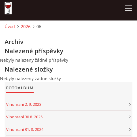
Úvod
2026
06
ÚVOD
Archiv
Nalezené příspěvky
NAŠE SÝRY A DELIKATESY
Nebyly nalezeny žádné příspěvky
Nalezené složky
OTEVÍRACÍ DOBA
Nebyly nalezeny žádné složky
FOTOALBUM
DÁRKOVÉ POUKAZY + REZERVACE
Vinohraní 2. 9. 2023
DEGUSTACE A PIJÁNOFKOVÉ AKCE
Vinohraní 30.8. 2025
FOTOALBUM
Vinohraní 31. 8. 2024