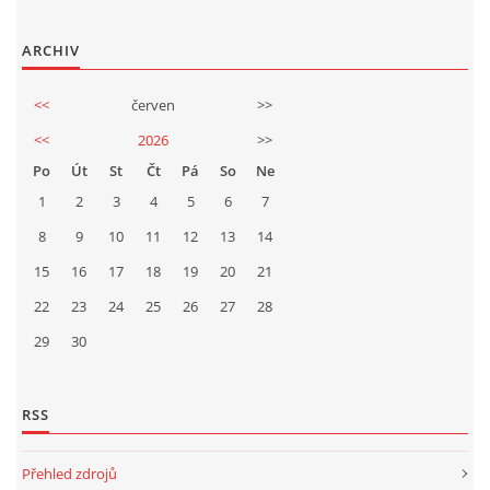
TÝM PIJÁNOFKY
ARCHIV
VÍNA OD NAŠICH DODAVATELŮ
<<
červen
>>
<<
2026
>>
Po
Út
St
Čt
Pá
So
Ne
1
2
3
4
5
6
7
Pijánofka
8
9
10
11
12
13
14
Boženy Němcové 1492
15
16
17
18
407 47 VARNSDORF
19
20
21
723 581 881
22
23
24
25
26
27
28
petrovajitka@seznam.cz
29
30
© 2026 eStránky.cz
|
RSS
|
Tisk
|
Aktualizováno: 20. 7. 2026
|
Nahoru ↑
RSS
Přehled zdrojů