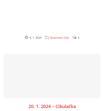
TÝM PIJÁNOFKY
VÍNA OD NAŠICH DODAVATELŮ
4. 1. 2024
Rezervace míst
0
Pijánofka
Boženy Němcové 1492
407 47 VARNSDORF
723 581 881
petrovajitka@seznam.cz
© 2026 eStránky.cz
|
RSS
|
Tisk
|
Aktualizováno: 20. 7. 2026
|
Nahoru ↑
20. 1. 2024 – Cibulačka