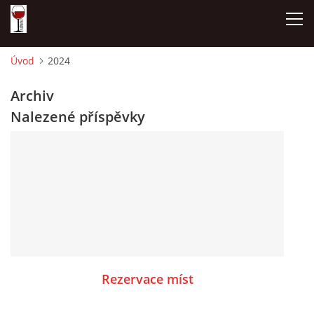
Úvod
2024
ÚVOD
Archiv
Nalezené příspěvky
NAŠE SÝRY A DELIKATESY
OTEVÍRACÍ DOBA
DÁRKOVÉ POUKAZY + REZERVACE
DEGUSTACE A PIJÁNOFKOVÉ AKCE
Rezervace míst
FOTOALBUM