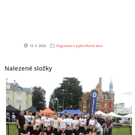
TÝM PIJÁNOFKY
VÍNA OD NAŠICH DODAVATELŮ
19. 3. 2026
Degustace a pijánofkové akce
Pijánofka
Nalezené složky
Boženy Němcové 1492
407 47 VARNSDORF
723 581 881
petrovajitka@seznam.cz
© 2026 eStránky.cz
|
RSS
|
Tisk
|
Aktualizováno: 20. 7. 2026
|
Nahoru ↑