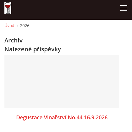
Úvod
2026
ÚVOD
Archiv
Nalezené příspěvky
NAŠE SÝRY A DELIKATESY
OTEVÍRACÍ DOBA
DÁRKOVÉ POUKAZY + REZERVACE
DEGUSTACE A PIJÁNOFKOVÉ AKCE
Degustace Vinařství No.44 16.9.2026
FOTOALBUM