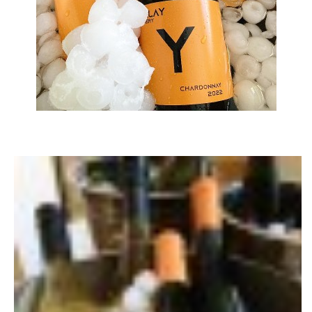
TÝM PIJÁNOFKY
VÍNA OD NAŠICH DODAVATELŮ
Pijánofka
Boženy Němcové 1492
407 47 VARNSDORF
723 581 881
petrovajitka@seznam.cz
© 2026 eStránky.cz
|
RSS
|
Tisk
|
Aktualizováno: 20. 7. 2026
|
Nahoru ↑