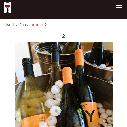
Úvod
Fotoalbum
2
ÚVOD
2
NAŠE SÝRY A DELIKATESY
OTEVÍRACÍ DOBA
DÁRKOVÉ POUKAZY + REZERVACE
DEGUSTACE A PIJÁNOFKOVÉ AKCE
FOTOALBUM