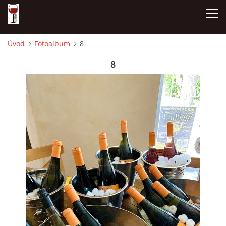
Úvod
Fotoalbum
8
ÚVOD
8
NAŠE SÝRY A DELIKATESY
OTEVÍRACÍ DOBA
DÁRKOVÉ POUKAZY + REZERVACE
DEGUSTACE A PIJÁNOFKOVÉ AKCE
FOTOALBUM