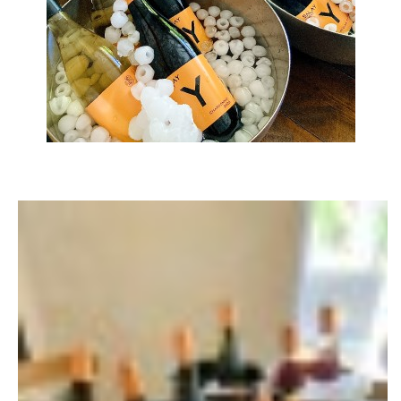
TÝM PIJÁNOFKY
VÍNA OD NAŠICH DODAVATELŮ
Pijánofka
Boženy Němcové 1492
407 47 VARNSDORF
723 581 881
petrovajitka@seznam.cz
© 2026 eStránky.cz
|
RSS
|
Tisk
|
Aktualizováno: 20. 7. 2026
|
Nahoru ↑