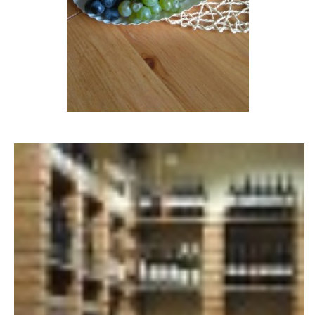
TÝM PIJÁNOFKY
VÍNA OD NAŠICH DODAVATELŮ
Pijánofka
Boženy Němcové 1492
407 47 VARNSDORF
723 581 881
petrovajitka@seznam.cz
© 2026 eStránky.cz
|
RSS
|
Tisk
|
Aktualizováno: 20. 7. 2026
|
Nahoru ↑