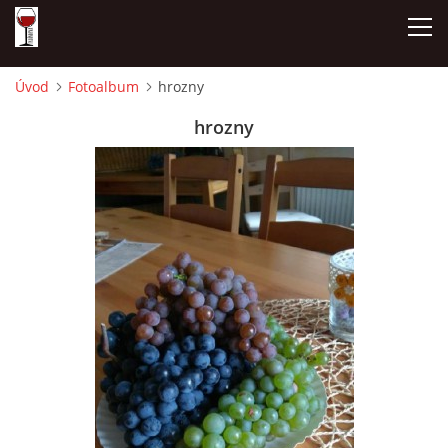
Úvod
Fotoalbum
hrozny
ÚVOD
hrozny
NAŠE SÝRY A DELIKATESY
OTEVÍRACÍ DOBA
DÁRKOVÉ POUKAZY + REZERVACE
DEGUSTACE A PIJÁNOFKOVÉ AKCE
FOTOALBUM