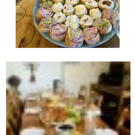
TÝM PIJÁNOFKY
VÍNA OD NAŠICH DODAVATELŮ
Pijánofka
Boženy Němcové 1492
407 47 VARNSDORF
723 581 881
petrovajitka@seznam.cz
© 2026 eStránky.cz
|
RSS
|
Tisk
|
Aktualizováno: 20. 7. 2026
|
Nahoru ↑