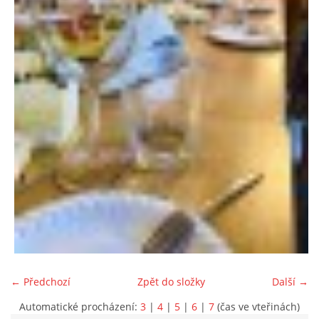
← Předchozí
Zpět do složky
Další →
Automatické procházení:
3
|
4
|
5
|
6
|
7
(čas ve vteřinách)