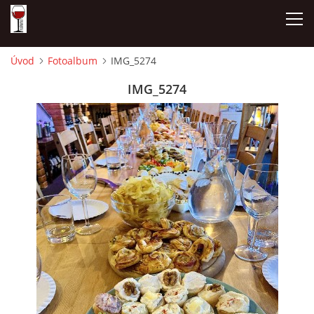
Úvod
Fotoalbum
IMG_5274
ÚVOD
IMG_5274
NAŠE SÝRY A DELIKATESY
OTEVÍRACÍ DOBA
DÁRKOVÉ POUKAZY + REZERVACE
DEGUSTACE A PIJÁNOFKOVÉ AKCE
FOTOALBUM