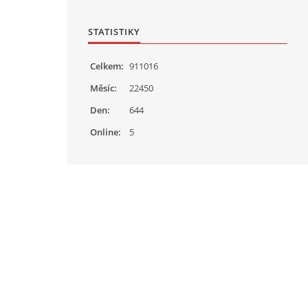
STATISTIKY
Celkem:
911016
Měsíc:
22450
Den:
644
Online:
5