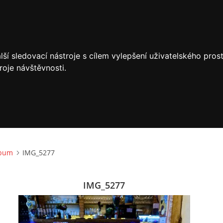
ší sledovací nástroje s cílem vylepšení uživatelského pro
roje návštěvnosti.
lbum
IMG_5277
IMG_5277