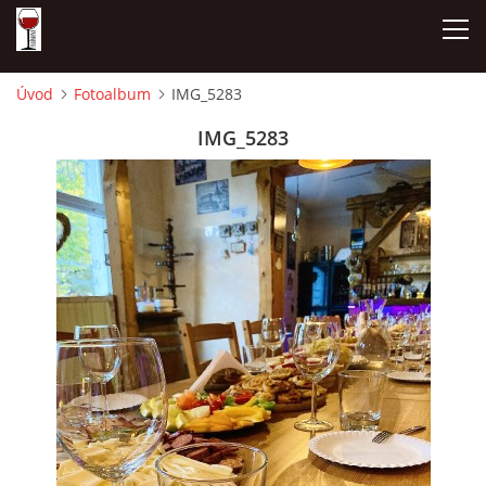
Úvod
Fotoalbum
IMG_5283
ÚVOD
IMG_5283
NAŠE SÝRY A DELIKATESY
OTEVÍRACÍ DOBA
DÁRKOVÉ POUKAZY + REZERVACE
DEGUSTACE A PIJÁNOFKOVÉ AKCE
FOTOALBUM