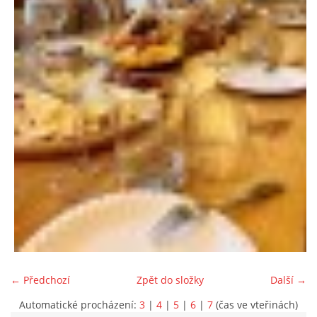
← Předchozí
Zpět do složky
Další →
Automatické procházení:
3
|
4
|
5
|
6
|
7
(čas ve vteřinách)