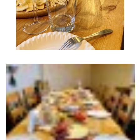
TÝM PIJÁNOFKY
VÍNA OD NAŠICH DODAVATELŮ
Pijánofka
Boženy Němcové 1492
407 47 VARNSDORF
723 581 881
petrovajitka@seznam.cz
© 2026 eStránky.cz
|
RSS
|
Tisk
|
Aktualizováno: 20. 7. 2026
|
Nahoru ↑