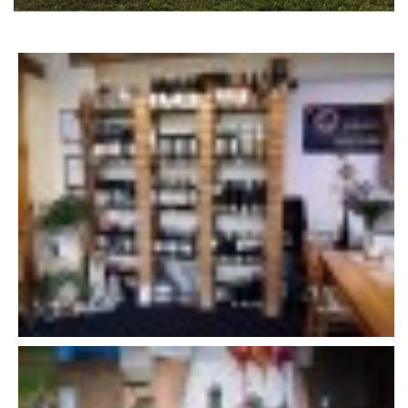
TÝM PIJÁNOFKY
VÍNA OD NAŠICH DODAVATELŮ
Pijánofka
Boženy Němcové 1492
407 47 VARNSDORF
723 581 881
petrovajitka@seznam.cz
© 2026 eStránky.cz
|
RSS
|
Tisk
|
Aktualizováno: 20. 7. 2026
|
Nahoru ↑