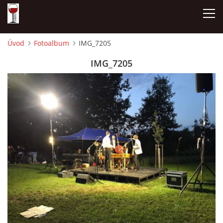
Úvod
Fotoalbum
IMG_7205
ÚVOD
IMG_7205
NAŠE SÝRY A DELIKATESY
OTEVÍRACÍ DOBA
DÁRKOVÉ POUKAZY + REZERVACE
DEGUSTACE A PIJÁNOFKOVÉ AKCE
FOTOALBUM