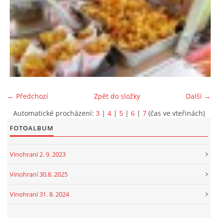
← Předchozí
Zpět do složky
Další →
Automatické procházení:
3
|
4
|
5
|
6
|
7
(čas ve vteřinách)
FOTOALBUM
Vinohraní 2. 9. 2023
Vinohraní 30.8. 2025
Vinohraní 31. 8. 2024