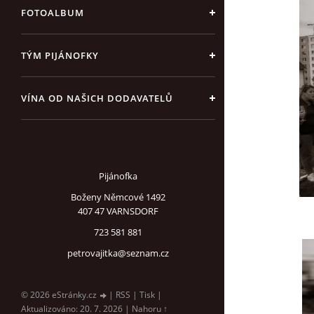
FOTOALBUM
TÝM PIJÁNOFKY
VÍNA OD NAŠICH DODAVATELŮ
Pijánofka
Boženy Němcové 1492
407 47 VARNSDORF
723 581 881
petrovajitka@seznam.cz
© 2026 eStránky.cz
|
RSS
|
Tisk
|
Aktualizováno: 20. 7. 2026
|
Nahoru ↑